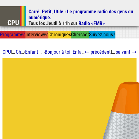
Carré, Petit, Utile
: Le programme radio des gens du
Aller au contenu
numérique.
Aller au menu
Tous les
Jeudi
à
11h
sur
Radio <FMR>
Aller à la recherche
Prog
ramme
s
I
n
t
ervie
w
es
Chron
ique
s
Chercher
Suivez-nous
!
CPU
⬜
Chroniques
›
Enfant du futur immédiat
›
Bonjour à toi, Enfant du Futur Immédiat : Veni, vidi, vici
←
précédent
⬜
suivant
→