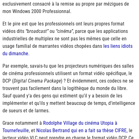
exclusivement consacré à la remise au propre par mézigues de
mon Windows 2000 Professionnal.
Et le pire est que les professionnels ont leurs propres format
vidéos dits
broadcast
ou
cinéma
, parce que les applications
industrielles de multiplex ne sont pas les mêmes que celle en
usage familial de marrantes vidéos chopées dans
les liens idiots
du dimanche.
Par exemple, savais-tu que les projecteurs numériques des salles
de cinéma professionnels utilisent un format vidéo spécifique, le
DCP
(
Digital Cinema Package
) ? Et évidemment, ces codecs ne se
trouvent pas facilement dans la logithèque du monde du libre.
Sauf quand y'a des gens qui estiment qu'il y a besoin de les
implémenter et qu'ils y mettent beaucoup de temps, d'intelligence
de sueurs et de larmes.
Grace notamment à
Rodolphe Village du cinéma Utopia à
Tournefeuille
, et
Nicolas Bertrand qui en a fait sa thèse
CIFRE
,
le
lecteur vidéo VLC peut prendre en charge le format vidéo DCP. Ce