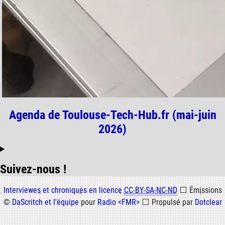
Agenda de Toulouse-Tech-Hub.fr (mai-juin
2026)
Suivez-nous !
Informations
Interviewes et chroniques en licence
CC-BY-SA-NC-ND
⬜
Émissions
©
DaScritch et l'équipe
pour
Radio <FMR>
⬜
Propulsé par
Dotclear