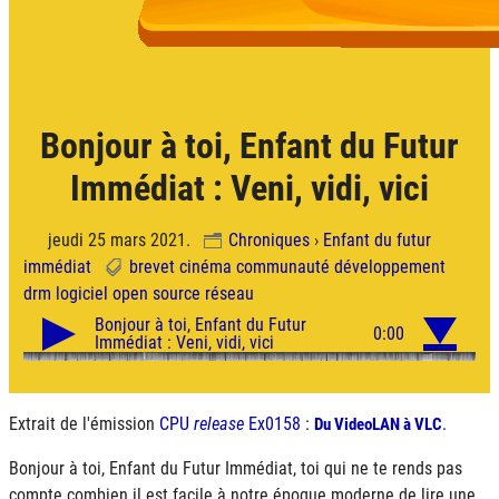
Bonjour à toi, Enfant du Futur
Immédiat : Veni, vidi, vici
jeudi 25 mars 2021.
Chroniques
›
Enfant du futur
immédiat
brevet
cinéma
communauté
développement
drm
logiciel
open source
réseau
Extrait de l'émission
CPU
release
Ex0158 :
.
Du VideoLAN à VLC
Bonjour à toi, Enfant du Futur Immédiat, toi qui ne te rends pas
compte combien il est facile à notre époque moderne de lire une