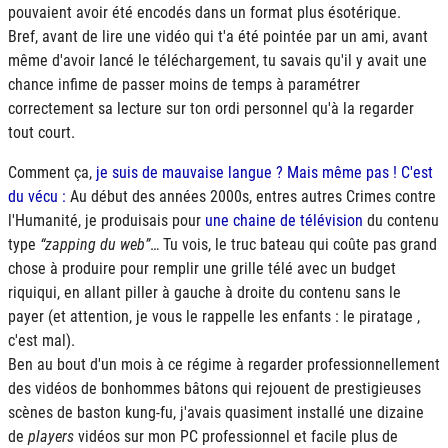
pouvaient avoir été encodés dans un format plus ésotérique.
Bref, avant de lire une vidéo qui t'a été pointée par un ami, avant
même d'avoir lancé le téléchargement, tu savais qu'il y avait une
chance infime de passer moins de temps à paramétrer
correctement sa lecture sur ton ordi personnel qu'à la regarder
tout court.
Comment ça,
je suis de mauvaise langue ? Mais même pas ! C'est
du vécu :
Au début des années 2000s, entres autres Crimes contre
l'Humanité, je produisais pour
une chaine de télévision
du contenu
type
zapping du web
… Tu vois, le truc bateau qui coûte pas grand
chose à produire pour remplir une grille télé avec un budget
riquiqui, en allant piller à gauche à droite du contenu sans le
payer (et attention, je vous le rappelle les enfants : le piratage ,
c'est mal).
Ben au bout d'un mois à ce régime à regarder professionnellement
des vidéos de bonhommes bâtons qui rejouent de prestigieuses
scènes de baston kung-fu, j'avais quasiment installé une dizaine
de
players
vidéos sur mon PC professionnel et facile plus de