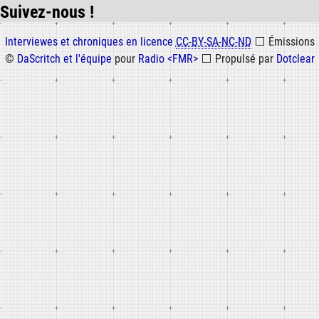
Suivez-nous !
Informations
Interviewes et chroniques en licence
CC-BY-SA-NC-ND
⬜
Émissions
©
DaScritch et l'équipe
pour
Radio <FMR>
⬜
Propulsé par
Dotclear