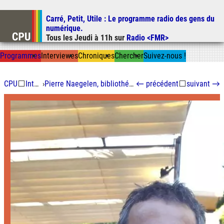
Carré, Petit, Utile
: Le programme radio des gens du
Aller au contenu
numérique.
Aller au menu
Tous les
Jeudi
à
11h
sur
Radio <FMR>
Aller à la recherche
Prog
ramme
s
I
n
t
ervie
w
es
Chron
ique
s
Chercher
Suivez-nous
!
CPU
⬜
Interviewes
›
Pierre Naegelen, bibliothécaire en université (première partie)
←
précédent
⬜
suivant
→