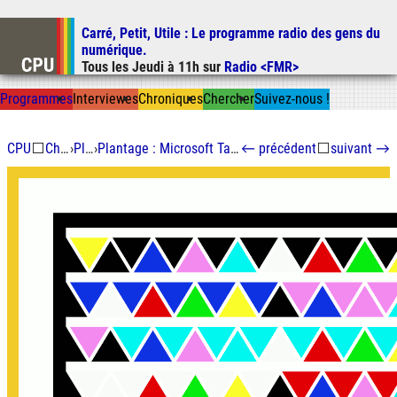
Carré, Petit, Utile
: Le programme radio des gens du
Aller au contenu
numérique.
Aller au menu
Tous les
Jeudi
à
11h
sur
Radio <FMR>
Aller à la recherche
Prog
ramme
s
I
n
t
ervie
w
es
Chron
ique
s
Chercher
Suivez-nous
!
CPU
⬜
Chroniques
›
Plantage
›
Plantage : Microsoft Tag ou HCCB (High Capacity Color Barcode)
←
précédent
⬜
suivant
→