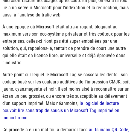
Microsoft facture les usages après coup. En plus, on est à la fois
lié à un serveur Microsoft pour l'indexation et la redirection, mais
aussi à l'analyse du trafic web.
À une époque où Microsoft était ultra-arrogant, bloquant au
maximum vers son éco-système privateur et très coûteux pour les
entreprises, celles-ci n'ont pas été super emballées par une
solution, qui, rappelons-le, tentait de prendre de court une autre
qui elle était en licence libre, universelle et déjà éprouvée dans
l'industrie.
Autre point sur lequel le Microsoft Tag se cassera les dents : son
codage basé sur les couleurs additives de l'impression
CMJK
, soit
jaune, cyan,magenta et noir, il est moins aisé à reconnaître sur un
écran un peu grossier, ou encore très susceptible au délavement
d'un support imprimé. Mais néanmoins,
le logiciel de lecture
pouvait lire sans trop de soucis un Microsoft Tag imprimé en
monochrome.
Ce procédé a eu un mal fou à démarrer face
au tsunami QR-Code,