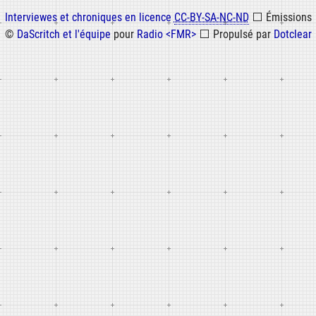
Informations
Interviewes et chroniques en licence
CC-BY-SA-NC-ND
⬜
Émissions
©
DaScritch et l'équipe
pour
Radio <FMR>
⬜
Propulsé par
Dotclear