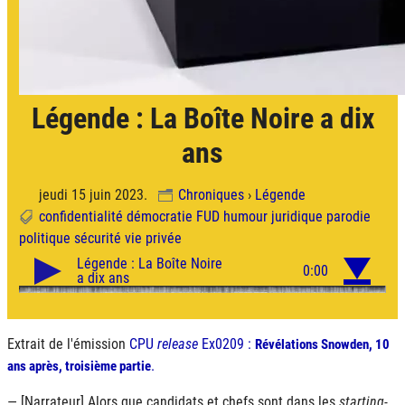
Légende : La Boîte Noire a dix
ans
jeudi 15 juin 2023.
Chroniques
›
Légende
confidentialité
démocratie
FUD
humour
juridique
parodie
politique
sécurité
vie privée
Extrait de l'émission
CPU
release
Ex0209 :
Révélations Snowden, 10
.
ans après, troisième partie
— [Narrateur] Alors que candidats et chefs sont dans les
starting-