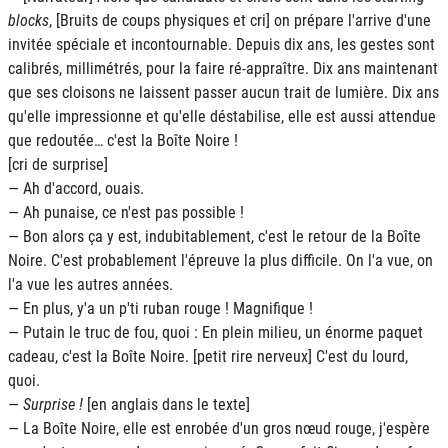
blocks
, [Bruits de coups physiques et cri] on prépare l'arrive d'une
invitée spéciale et incontournable. Depuis dix ans, les gestes sont
calibrés, millimétrés, pour la faire ré-appraître. Dix ans maintenant
que ses cloisons ne laissent passer aucun trait de lumière. Dix ans
qu'elle impressionne et qu'elle déstabilise, elle est aussi attendue
que redoutée… c'est la Boîte Noire !
[cri de surprise]
— Ah d'accord, ouais.
— Ah punaise, ce n'est pas possible !
— Bon alors ça y est, indubitablement, c'est le retour de la Boîte
Noire. C'est probablement l'épreuve la plus difficile. On l'a vue, on
l'a vue les autres années.
­— En plus, y'a un p'ti ruban rouge ! Magnifique !
­— Putain le truc de fou, quoi : En plein milieu, un énorme paquet
cadeau, c'est la Boîte Noire. [petit rire nerveux] C'est du lourd,
quoi.
­—
Surprise !
[en anglais dans le texte]
­— La Boîte Noire, elle est enrobée d'un gros nœud rouge, j'espère