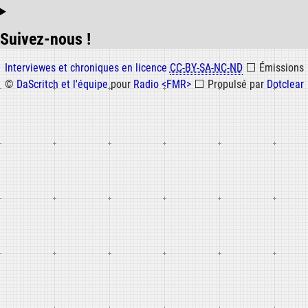
Suivez-nous !
Informations
Interviewes et chroniques en licence
CC-BY-SA-NC-ND
⬜
Émissions
©
DaScritch et l'équipe
pour
Radio <FMR>
⬜
Propulsé par
Dotclear