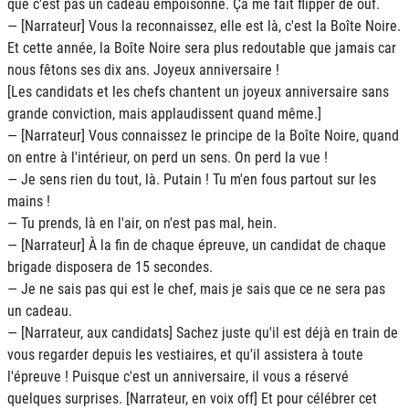
que c'est pas un cadeau empoisonné. Ça me fait flipper de ouf.
— [Narrateur] Vous la reconnaissez, elle est là, c'est la Boîte Noire.
Et cette année, la Boîte Noire sera plus redoutable que jamais car
nous fêtons ses dix ans. Joyeux anniversaire !
[Les candidats et les chefs chantent un joyeux anniversaire sans
grande conviction, mais applaudissent quand même.]
— [Narrateur] Vous connaissez le principe de la Boîte Noire, quand
on entre à l'intérieur, on perd un sens. On perd la vue !
­— Je sens rien du tout, là. Putain ! Tu m'en fous partout sur les
mains !
­— Tu prends, là en l'air, on n'est pas mal, hein.
— [Narrateur] À la fin de chaque épreuve, un candidat de chaque
brigade disposera de 15 secondes.
­— Je ne sais pas qui est le chef, mais je sais que ce ne sera pas
un cadeau.
— ­[Narrateur, aux candidats] Sachez juste qu'il est déjà en train de
vous regarder depuis les vestiaires, et qu'il assistera à toute
l'épreuve ! Puisque c'est un anniversaire, il vous a réservé
quelques surprises. [Narrateur, en voix off] ­Et pour célébrer cet