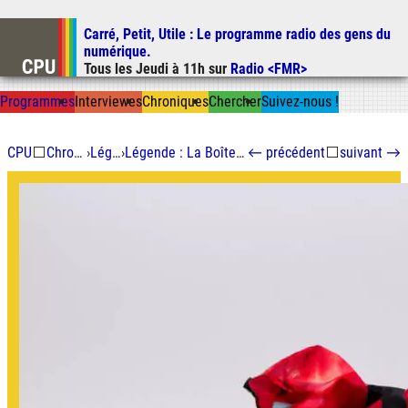
Carré, Petit, Utile
: Le programme radio des gens du
Aller au contenu
numérique.
Aller au menu
Tous les
Jeudi
à
11h
sur
Radio <FMR>
Aller à la recherche
Prog
ramme
s
I
n
t
ervie
w
es
Chron
ique
s
Chercher
Suivez-nous
!
CPU
⬜
Chroniques
›
Légende
›
Légende : La Boîte Noire a dix ans
←
précédent
⬜
suivant
→