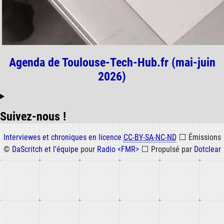
Agenda de Toulouse-Tech-Hub.fr (mai-juin
2026)
Suivez-nous !
Informations
Interviewes et chroniques en licence
CC-BY-SA-NC-ND
⬜
Émissions
©
DaScritch et l'équipe
pour
Radio <FMR>
⬜
Propulsé par
Dotclear