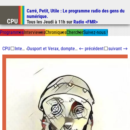
Carré, Petit, Utile
: Le programme radio des gens du
Aller au contenu
numérique.
Aller au menu
Tous les
Jeudi
à
11h
sur
Radio <FMR>
Aller à la recherche
Prog
ramme
s
I
n
t
ervie
w
es
Chron
ique
s
Chercher
Suivez-nous
!
CPU
⬜
Interviewes
›
Dusport et Verax, dompteurs de serrures mécaniques
←
précédent
⬜
suivant
→