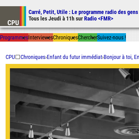
Carré, Petit, Utile
: Le programme radio des gens
Tous les
Jeudi
à
11h
sur
Radio <FMR>
Prog
ramme
s
I
n
t
ervie
w
es
Chron
ique
s
Chercher
Suivez-nous
!
CPU
⬜
Chroniques
›
Enfant du futur immédiat
›
Bonjour à toi, E