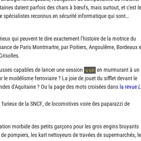
aines datent parfois des chars à bœufs, mais surtout, et c'est l
e spécialistes reconnus en sécurité informatique qui sont…
rieux qui peuvent te dire exactement l'histoire de la motrice du
nance de Paris Montmartre, par Poitiers, Angoulême, Bordeaux e
Grisolles.
ugusses capables de lancer une session
en murmurant à un
ssh
le modélisme ferroviaire ? La joie de jouet du sifflet devant le
ndes d'Aquitaine ? Ou la page des mots croisées dans
la revue
L
 furieux de la
SNCF
, de locomotives voire des paparazzi de
ination morbide des petits garçons pour les gros engins bruyants
de pompiers, les kart nettoyeurs de travées de supermarchés, l