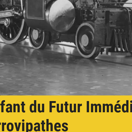
nfant du Futur Immédi
rrovipathes