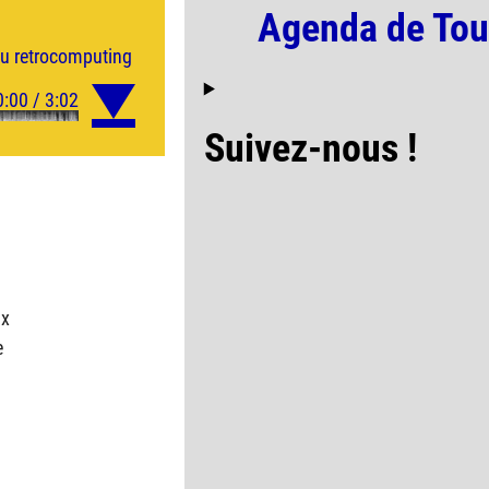
Agenda de Tou
au
retrocomputing
Suivez-nous !
ux
e