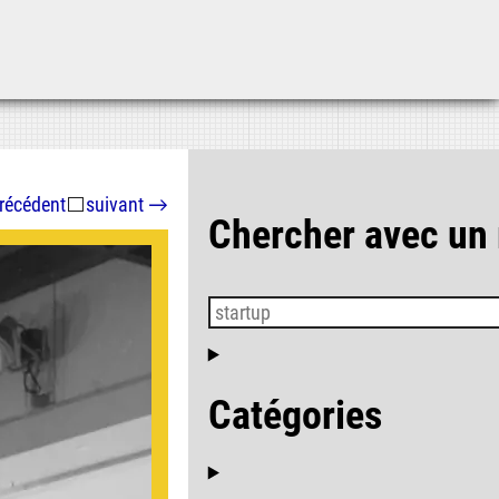
Aller au contenu
Aller au menu
Aller à la recherche
récédent
⬜
suivant
→
Chercher avec un
Catégories