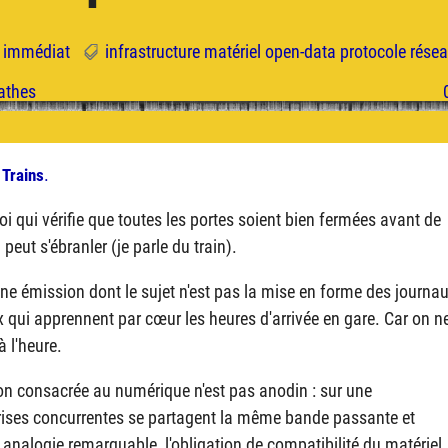
r immédiat
infrastructure
matériel
open-data
protocole
rése
:
.
Trains
oi qui vérifie que toutes les portes soient bien fermées avant de
eut s'ébranler (je parle du train).
 une émission dont le sujet n'est pas la mise en forme des journa
 qui apprennent par cœur les heures d'arrivée en gare. Car on n
à l'heure.
on consacrée au numérique n'est pas anodin : sur une
rises concurrentes se partagent la même bande passante et
re analogie remarquable, l'obligation de compatibilité du matériel