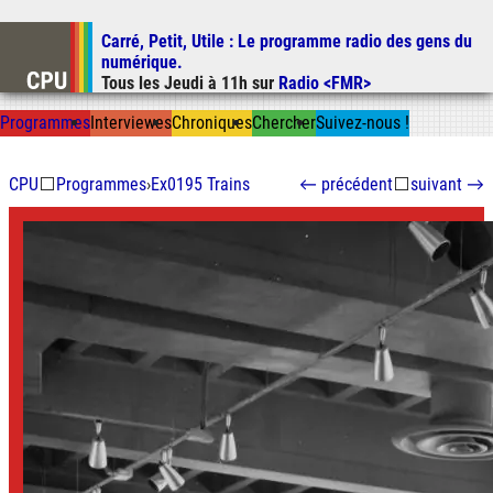
Carré, Petit, Utile
: Le programme radio des gens du
Aller au contenu
numérique.
Aller au menu
Tous les
Jeudi
à
11h
sur
Radio <FMR>
Aller à la recherche
Prog
ramme
s
I
n
t
ervie
w
es
Chron
ique
s
Chercher
Suivez-nous
!
CPU
⬜
Programmes
›
Ex0195 Trains
←
précédent
⬜
suivant
→