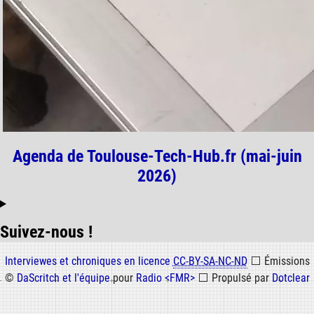
Agenda de Toulouse-Tech-Hub.fr (mai-juin
2026)
Suivez-nous !
Informations
Interviewes et chroniques en licence
CC-BY-SA-NC-ND
⬜
Émissions
©
DaScritch et l'équipe
pour
Radio <FMR>
⬜
Propulsé par
Dotclear