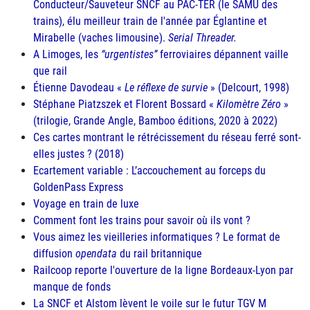
Conducteur/Sauveteur
SNCF
au
PAC-TER
(le
SAMU
des
trains), élu meilleur train de l'année par Églantine et
Mirabelle (vaches limousine).
Serial Threader.
A Limoges, les
urgentistes
ferroviaires dépannent vaille
que rail
Étienne Davodeau «
Le réflexe de survie
» (Delcourt, 1998)
Stéphane Piatzszek et Florent Bossard «
Kilomètre Zéro
»
(trilogie, Grande Angle, Bamboo éditions, 2020 à 2022)
Ces cartes montrant le rétrécissement du réseau ferré sont-
elles justes ? (2018)
Ecartement variable : L’accouchement au forceps du
GoldenPass Express
Voyage en train de luxe
Comment font les trains pour savoir où ils vont ?
Vous aimez les vieilleries informatiques ? Le format de
diffusion
opendata
du rail britannique
Railcoop reporte l'ouverture de la ligne Bordeaux-Lyon par
manque de fonds
La
SNCF
et Alstom lèvent le voile sur le futur
TGV M