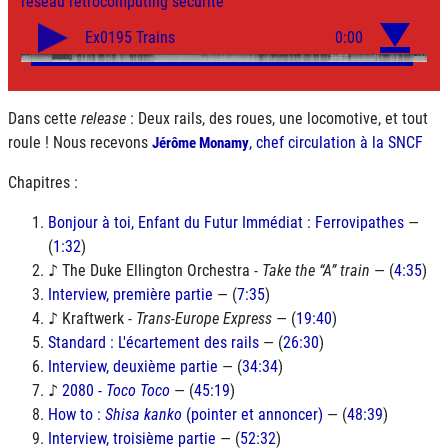
réseau
retrocomputing
sécurité
Dans cette
release
: Deux rails, des roues, une locomotive, et tout
roule ! Nous recevons
, chef circulation à la
SNCF
Jérôme Monamy
Chapitres :
Bonjour à toi, Enfant du Futur Immédiat : Ferrovipathes
—
(
1:32
)
♪ The Duke Ellington Orchestra -
Take the “A” train
— (
4:35
)
Interview, première partie
— (
7:35
)
♪ Kraftwerk -
Trans-Europe Express
— (
19:40
)
Standard : L'écartement des rails
— (
26:30
)
Interview, deuxième partie
— (
34:34
)
♪
2080 -
Toco Toco
— (
45:19
)
How to :
Shisa kanko
(pointer et annoncer)
— (
48:39
)
Interview, troisième partie
— (
52:32
)