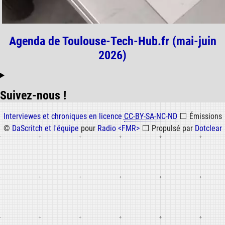
Agenda de Toulouse-Tech-Hub.fr (mai-juin
2026)
Suivez-nous !
Informations
Interviewes et chroniques en licence
CC-BY-SA-NC-ND
⬜
Émissions
©
DaScritch et l'équipe
pour
Radio <FMR>
⬜
Propulsé par
Dotclear