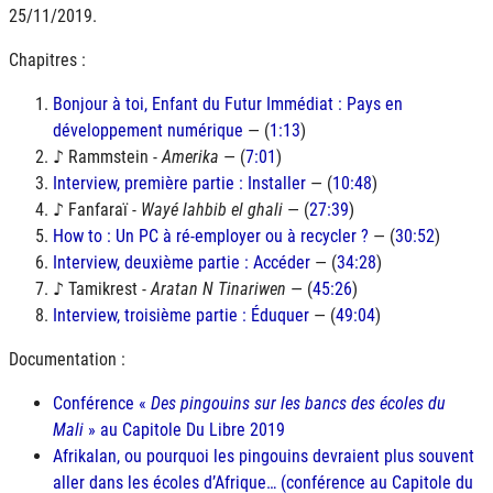
25/11/2019.
Chapitres :
Bonjour à toi, Enfant du Futur Immédiat : Pays en
développement numérique
— (
1:13
)
♪ Rammstein -
Amerika
— (
7:01
)
Interview, première partie : Installer
— (
10:48
)
♪ Fanfaraï -
Wayé lahbib el ghali
— (
27:39
)
How to : Un PC à ré-employer ou à recycler ?
— (
30:52
)
Interview, deuxième partie : Accéder
— (
34:28
)
♪ Tamikrest -
Aratan N Tinariwen
— (
45:26
)
Interview, troisième partie : Éduquer
— (
49:04
)
Documentation :
Conférence «
Des pingouins sur les bancs des écoles du
Mali
» au Capitole Du Libre 2019
Afrikalan, ou pourquoi les pingouins devraient plus souvent
aller dans les écoles d’Afrique… (conférence au Capitole du