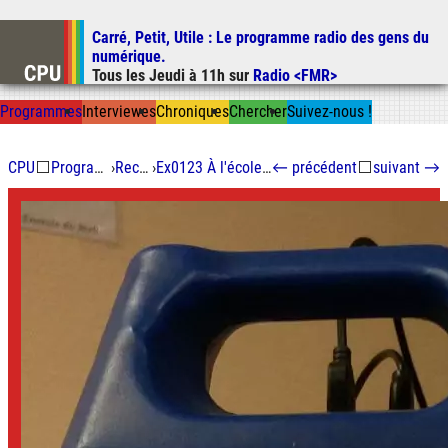
Carré, Petit, Utile
: Le programme radio des gens du
Aller au contenu
numérique.
Aller au menu
Tous les
Jeudi
à
11h
sur
Radio <FMR>
Aller à la recherche
Prog
ramme
s
I
n
t
ervie
w
es
Chron
ique
s
Chercher
Suivez-nous
!
CPU
⬜
Programmes
›
Recycle
›
Ex0123 À l'école du Mali
←
précédent
⬜
suivant
→