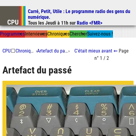
Carré, Petit, Utile
: Le programme radio des gens du
Aller au contenu
numérique.
Aller au menu
Tous les
Jeudi
à
11h
sur
Radio <FMR>
Aller à la recherche
Prog
ramme
s
I
n
t
ervie
w
es
Chron
ique
s
Chercher
Suivez-nous
!
CPU
⬜
Chroniques
›
Artefact du passé
›
C'était mieux
avant
⇐
Page
n° 1 / 2
Artefact du passé