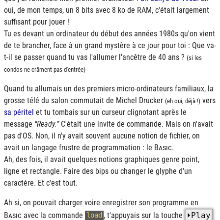
oui, de mon temps, un 8 bits avec 8 ko de
RAM
, c'était largement
suffisant pour jouer !
Tu es devant un ordinateur du début des années 1980s qu'on vient
de te brancher, face à un grand mystère à ce jour pour toi : Que va-
t-il se passer quand tu vas l'allumer l'ancêtre de 40 ans ?
(si les
condos ne crâment pas d'entrée)
Quand tu allumais un des premiers micro-ordinateurs familiaux, la
grosse télé du salon commutait de Michel Drucker
vers
(eh oui, déjà !)
sa péritel
et tu tombais sur un curseur clignotant après le
message
Ready.
C'était une invite de commande. Mais on n'avait
pas d'
OS
. Non, il n'y avait souvent aucune notion de fichier, on
avait un langage frustre de programmation : le
Basic
.
Ah, des fois, il avait quelques notions graphiques genre point,
ligne et rectangle. Faire des bips ou changer le glyphe d'un
caractère. Et c'est tout.
Ah si, on pouvait charger voire enregistrer son programme en
Basic
avec la commande
, t'appuyais sur la touche
⏵Play
load