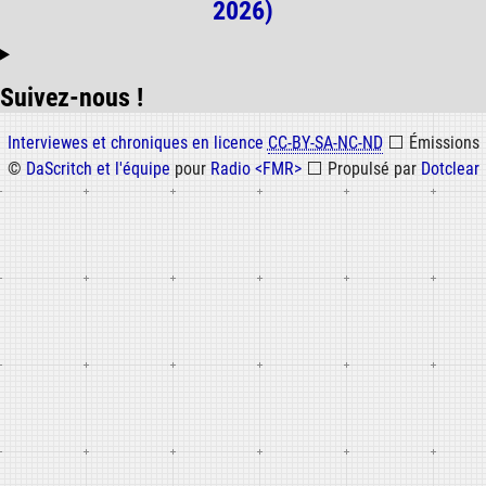
2026)
Suivez-nous !
Informations
Interviewes et chroniques en licence
CC-BY-SA-NC-ND
⬜
Émissions
©
DaScritch et l'équipe
pour
Radio <FMR>
⬜
Propulsé par
Dotclear