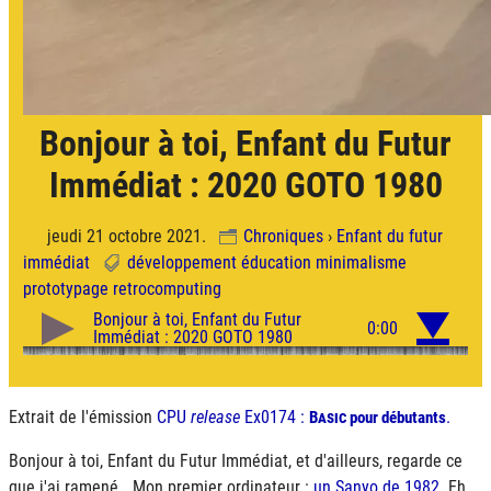
Bonjour à toi, Enfant du Futur
Immédiat : 2020 GOTO 1980
jeudi 21 octobre 2021.
Chroniques
›
Enfant du futur
immédiat
développement
éducation
minimalisme
prototypage
retrocomputing
Extrait de l'émission
CPU
release
Ex0174 :
.
Basic
pour débutants
Bonjour à toi, Enfant du Futur Immédiat, et d'ailleurs, regarde ce
que j'ai ramené… Mon premier ordinateur :
un Sanyo de 1982.
Eh