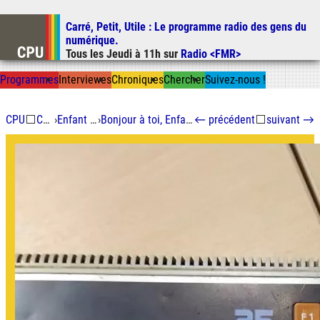
Carré, Petit, Utile
: Le programme radio des gens du
Aller au contenu
numérique.
Aller au menu
Tous les
Jeudi
à
11h
sur
Radio <FMR>
Aller à la recherche
Prog
ramme
s
I
n
t
ervie
w
es
Chron
ique
s
Chercher
Suivez-nous
!
CPU
⬜
Chroniques
›
Enfant du futur immédiat
›
Bonjour à toi, Enfant du Futur Immédiat : 2020 GOTO 1980
←
précédent
⬜
suivant
→