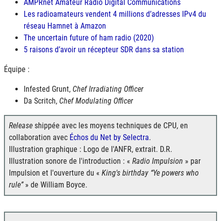
AMPRnet Amateur Radio Digital Communications
Les radioamateurs vendent 4 millions d’adresses
IPv4
du
réseau Hamnet à Amazon
The uncertain future of ham radio (2020)
5 raisons d’avoir un récepteur
SDR
dans sa station
Équipe :
Infested Grunt,
Chef Irradiating Officer
Da Scritch,
Chef Modulating Officer
Release
shippée avec les moyens techniques de CPU, en
collaboration avec
Échos du Net by Selectra
.
Illustration graphique : Logo de l'ANFR, extrait. D.R.
Illustration sonore de l'introduction : «
Radio Impulsion
» par
Impulsion et l'ouverture du «
King's birthday
Ye powers who
rule
» de William Boyce.