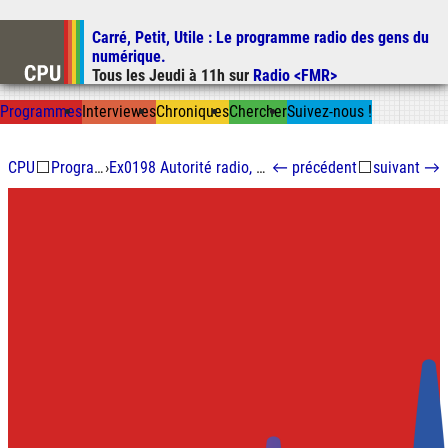
Carré, Petit, Utile
: Le programme radio des gens du
Aller au contenu
numérique.
Aller au menu
Tous les
Jeudi
à
11h
sur
Radio <FMR>
Aller à la recherche
Prog
ramme
s
I
n
t
ervie
w
es
Chron
ique
s
Chercher
Suivez-nous
!
CPU
⬜
Programmes
›
Ex0198 Autorité radio, première partie
←
précédent
⬜
suivant
→