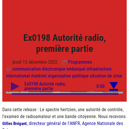
Ex0198 Autorité radio,
première partie
jeudi 15 décembre 2022.
Programmes
communication
électronique
embarqué
infrastructure
international
matériel
organisation
politique
situation de crise
Dans cette
release
: Le spectre hertzien, une autorité de contrôle,
l'examen de radioamateur et une bande citoyenne. Nous recevons
, directeur général de l'
ANFR
, Agence Nationale des
Gilles Brégant