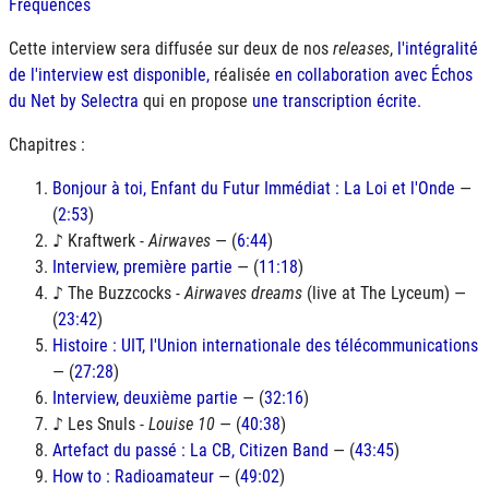
Fréquences
Cette interview sera diffusée sur deux de nos
releases
,
l'intégralité
de l'interview est disponible,
réalisée
en collaboration avec Échos
du Net by Selectra
qui en propose
une transcription écrite.
Chapitres :
Bonjour à toi, Enfant du Futur Immédiat : La Loi et l'Onde
—
(
2:53
)
♪ Kraftwerk -
Airwaves
— (
6:44
)
Interview, première partie
— (
11:18
)
♪ The Buzzcocks -
Airwaves dreams
(live at The Lyceum) —
(
23:42
)
Histoire : UIT, l'Union internationale des télécommunications
— (
27:28
)
Interview, deuxième partie
— (
32:16
)
♪ Les Snuls -
Louise 10
— (
40:38
)
Artefact du passé : La CB, Citizen Band
— (
43:45
)
How to : Radioamateur
— (
49:02
)