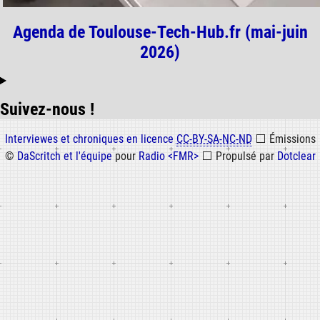
Agenda de Toulouse-Tech-Hub.fr (mai-juin
2026)
Suivez-nous !
Informations
Interviewes et chroniques en licence
CC-BY-SA-NC-ND
⬜
Émissions
©
DaScritch et l'équipe
pour
Radio <FMR>
⬜
Propulsé par
Dotclear