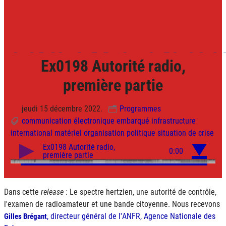
Ex0198 Autorité radio,
première partie
jeudi 15 décembre 2022.
Programmes
communication
électronique
embarqué
infrastructure
international
matériel
organisation
politique
situation de crise
Dans cette
release
: Le spectre hertzien, une autorité de contrôle,
l'examen de radioamateur et une bande citoyenne. Nous recevons
, directeur général de l'
ANFR
, Agence Nationale des
Gilles Brégant