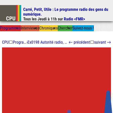
Carré, Petit, Utile
: Le programme radio des gens du
Aller au contenu
numérique.
Aller au menu
Tous les
Jeudi
à
11h
sur
Radio <FMR>
Aller à la recherche
Prog
ramme
s
I
n
t
ervie
w
es
Chron
ique
s
Chercher
Suivez-nous
!
CPU
⬜
Programmes
›
Ex0198 Autorité radio, première partie
←
précédent
⬜
suivant
→