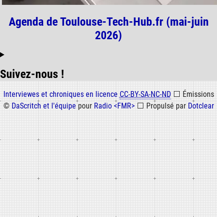
Agenda de Toulouse-Tech-Hub.fr (mai-juin
2026)
Suivez-nous !
Informations
Interviewes et chroniques en licence
CC-BY-SA-NC-ND
⬜
Émissions
©
DaScritch et l'équipe
pour
Radio <FMR>
⬜
Propulsé par
Dotclear