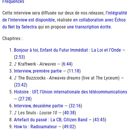
Fréquences
Cette interview sera diffusée sur deux de nos
releases
,
l'intégralité
de l'interview est disponible,
réalisée
en collaboration avec Échos
du Net by Selectra
qui en propose
une transcription écrite.
Chapitres :
Bonjour à toi, Enfant du Futur Immédiat : La Loi et l'Onde
—
(
2:53
)
♪ Kraftwerk -
Airwaves
— (
6:44
)
Interview, première partie
— (
11:18
)
♪ The Buzzcocks -
Airwaves dreams
(live at The Lyceum) —
(
23:42
)
Histoire : UIT, l'Union internationale des télécommunications
— (
27:28
)
Interview, deuxième partie
— (
32:16
)
♪ Les Snuls -
Louise 10
— (
40:38
)
Artefact du passé : La CB, Citizen Band
— (
43:45
)
How to : Radioamateur
— (
49:02
)