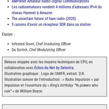
AMPRnet Amateur Radio Digital Communications
Les radioamateurs vendent 4 millions d’adresses
IPv4
du
réseau Hamnet à Amazon
The uncertain future of ham radio (2020)
5 raisons d’avoir un récepteur
SDR
dans sa station
Équipe :
Infested Grunt,
Chef Irradiating Officer
Da Scritch,
Chef Modulating Officer
Release
shippée avec les moyens techniques de CPU, en
collaboration avec
Échos du Net by Selectra
.
Illustration graphique : Logo de l'ANFR, extrait. D.R.
Illustration sonore de l'introduction : «
Radio Impulsion
» par
Impulsion et l'ouverture du «
King's birthday
Ye powers who
rule
» de William Boyce.