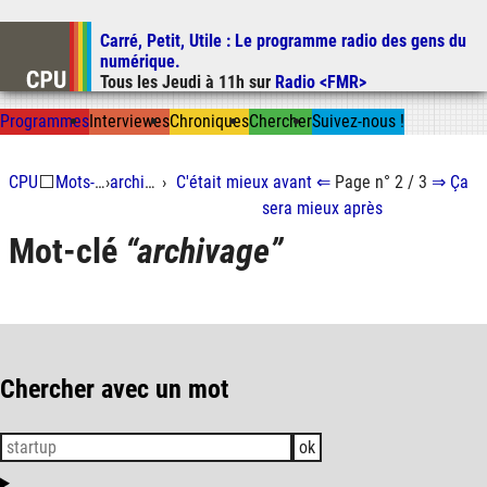
Carré, Petit, Utile
: Le programme radio des gens du
Aller au contenu
numérique.
Aller au menu
Tous les
Jeudi
à
11h
sur
Radio <FMR>
Aller à la recherche
Prog
ramme
s
I
n
t
ervie
w
es
Chron
ique
s
Chercher
Suivez-nous
!
CPU
⬜
Mots-clés
›
archivage
›
C'était mieux
avant
⇐
Page n° 2 / 3
⇒
Ça
sera mieux
après
Mot-clé
archivage
Chercher avec un mot
ok