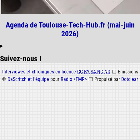
Agenda de Toulouse-Tech-Hub.fr (mai-juin
2026)
Suivez-nous !
Informations
Interviewes et chroniques en licence
CC-BY-SA-NC-ND
⬜
Émissions
©
DaScritch et l'équipe
pour
Radio <FMR>
⬜
Propulsé par
Dotclear