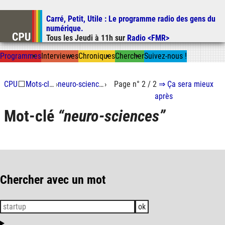
Carré, Petit, Utile
: Le programme radio des gens du
Aller au contenu
numérique.
Aller au menu
Tous les
Jeudi
à
11h
sur
Radio <FMR>
Aller à la recherche
Prog
ramme
s
I
n
t
ervie
w
es
Chron
ique
s
Chercher
Suivez-nous
!
CPU
⬜
Mots-clés
›
neuro-sciences
›
Page n° 2 / 2
⇒
Ça sera mieux
après
Mot-clé
neuro-sciences
Chercher avec un mot
ok