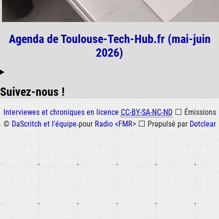
Agenda de Toulouse-Tech-Hub.fr (mai-juin
2026)
Suivez-nous !
Informations
Interviewes et chroniques en licence
CC-BY-SA-NC-ND
⬜
Émissions
©
DaScritch et l'équipe
pour
Radio <FMR>
⬜
Propulsé par
Dotclear