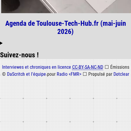
Agenda de Toulouse-Tech-Hub.fr (mai-juin
2026)
Suivez-nous !
Informations
Interviewes et chroniques en licence
CC-BY-SA-NC-ND
⬜
Émissions
©
DaScritch et l'équipe
pour
Radio <FMR>
⬜
Propulsé par
Dotclear