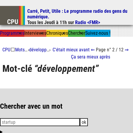
Carré, Petit, Utile
: Le programme radio des gens du
Aller au contenu
numérique.
Aller au menu
Tous les
Jeudi
à
11h
sur
Radio <FMR>
Aller à la recherche
Prog
ramme
s
I
n
t
ervie
w
es
Chron
ique
s
Chercher
Suivez-nous
!
CPU
⬜
Mots-clés
›
développement
›
C'était mieux
avant
⇐
Page n° 2 / 12
⇒
Ça sera mieux
après
Mot-clé
développement
Chercher avec un mot
ok