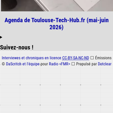
Agenda de Toulouse-Tech-Hub.fr (mai-juin
2026)
Suivez-nous !
Informations
Interviewes et chroniques en licence
CC-BY-SA-NC-ND
⬜
Émissions
©
DaScritch et l'équipe
pour
Radio <FMR>
⬜
Propulsé par
Dotclear