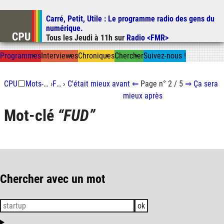
Carré, Petit, Utile
: Le programme radio des gens du
Aller au contenu
numérique.
Aller au menu
Tous les
Jeudi
à
11h
sur
Radio <FMR>
Aller à la recherche
Prog
ramme
s
I
n
t
ervie
w
es
Chron
ique
s
Chercher
Suivez-nous
!
CPU
⬜
Mots-clés
›
FUD
›
C'était mieux
avant
⇐
Page n° 2 / 5
⇒
Ça sera
mieux
après
Mot-clé
FUD
Chercher avec un mot
ok