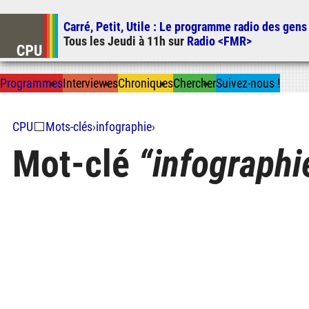
Carré, Petit, Utile
: Le programme radio des gens
Tous les
Jeudi
à
11h
sur
Radio <FMR>
Prog
ramme
s
I
n
t
ervie
w
es
Chron
ique
s
Chercher
Suivez-nous
!
CPU
⬜
Mots-clés
›
infographie
›
Mot-clé
infographi