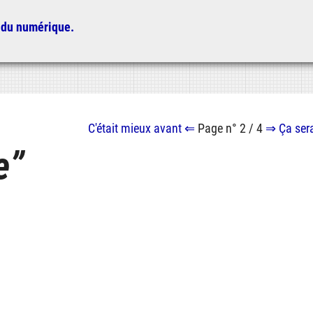
 du numérique.
C'était mieux
avant
⇐
Page n° 2 / 4
⇒
Ça ser
e