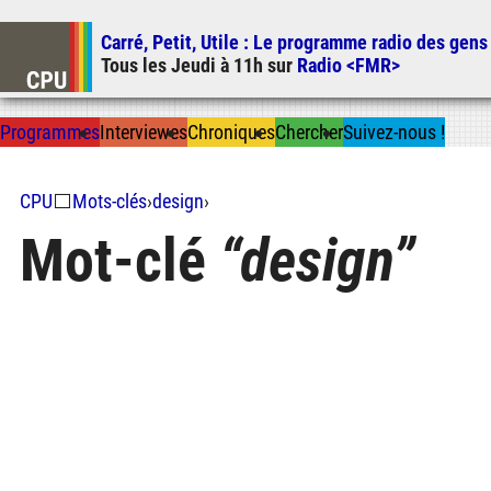
Carré, Petit, Utile
: Le programme radio des gens
Tous les
Jeudi
à
11h
sur
Radio <FMR>
Prog
ramme
s
I
n
t
ervie
w
es
Chron
ique
s
Chercher
Suivez-nous
!
CPU
⬜
Mots-clés
›
design
›
Mot-clé
design