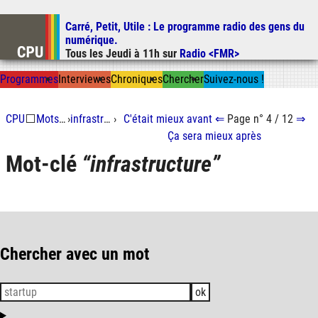
Carré, Petit, Utile
: Le programme radio des gens du
Aller au contenu
numérique.
Aller au menu
Tous les
Jeudi
à
11h
sur
Radio <FMR>
Aller à la recherche
Prog
ramme
s
I
n
t
ervie
w
es
Chron
ique
s
Chercher
Suivez-nous
!
CPU
⬜
Mots-clés
›
infrastructure
›
C'était mieux
avant
⇐
Page n° 4 / 12
⇒
Ça sera mieux
après
Mot-clé
infrastructure
Chercher avec un mot
ok