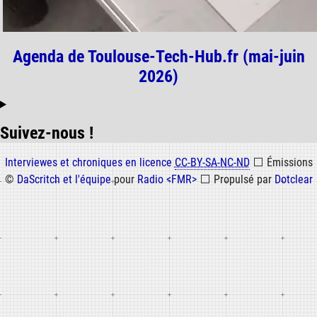
Agenda de Toulouse-Tech-Hub.fr (mai-juin
2026)
Suivez-nous !
Informations
Interviewes et chroniques en licence
CC-BY-SA-NC-ND
⬜
Émissions
©
DaScritch et l'équipe
pour
Radio <FMR>
⬜
Propulsé par
Dotclear