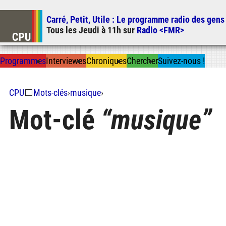
Carré, Petit, Utile
: Le programme radio des gens
Tous les
Jeudi
à
11h
sur
Radio <FMR>
Prog
ramme
s
I
n
t
ervie
w
es
Chron
ique
s
Chercher
Suivez-nous
!
CPU
⬜
Mots-clés
›
musique
›
Mot-clé
musique